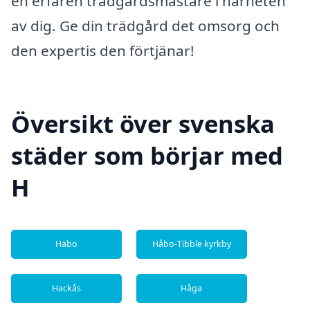
en erfaren trädgårdsmästare i närheten
av dig. Ge din trädgård det omsorg och
den expertis den förtjänar!
Översikt över svenska
städer som börjar med
H
Habo
Håbo-Tibble kyrkby
Hackås
Håga