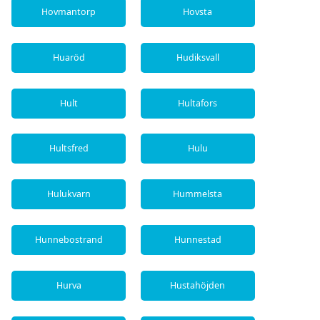
Hovmantorp
Hovsta
Huaröd
Hudiksvall
Hult
Hultafors
Hultsfred
Hulu
Hulukvarn
Hummelsta
Hunnebostrand
Hunnestad
Hurva
Hustahöjden