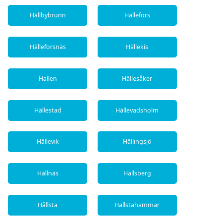
Hällbybrunn
Hällefors
Hälleforsnäs
Hällekis
Hallen
Hällesåker
Hällestad
Hällevadsholm
Hällevik
Hällingsjö
Hällnäs
Hallsberg
Hållsta
Hallstahammar