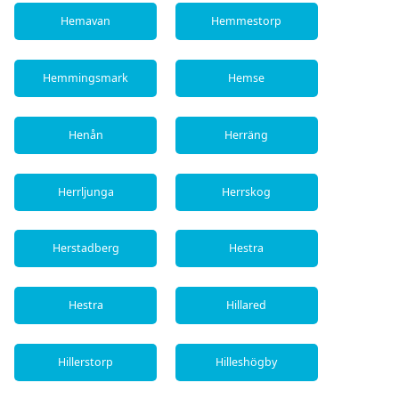
Hemavan
Hemmestorp
Hemmingsmark
Hemse
Henån
Herräng
Herrljunga
Herrskog
Herstadberg
Hestra
Hestra
Hillared
Hillerstorp
Hilleshögby