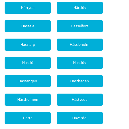
Härryda
Härslöv
Hassela
Hasselfors
Hasslarp
Hässleholm
Hasslö
Hasslöv
Hästängen
Hästhagen
Hästholmen
Hästveda
Hätte
Haverdal