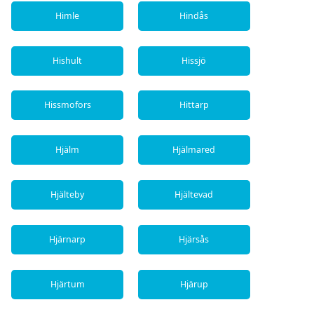
Himle
Hindås
Hishult
Hissjö
Hissmofors
Hittarp
Hjälm
Hjälmared
Hjälteby
Hjältevad
Hjärnarp
Hjärsås
Hjärtum
Hjärup