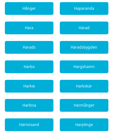
Hånger
Haparanda
Hara
Härad
Harads
Häradsbygden
Harbo
Hargshamn
Harkie
Harkskär
Harlösa
Harmånger
Härnösand
Harplinge