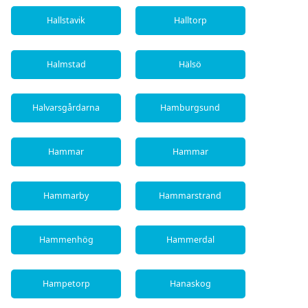
Hallstavik
Halltorp
Halmstad
Hälsö
Halvarsgårdarna
Hamburgsund
Hammar
Hammar
Hammarby
Hammarstrand
Hammenhög
Hammerdal
Hampetorp
Hanaskog