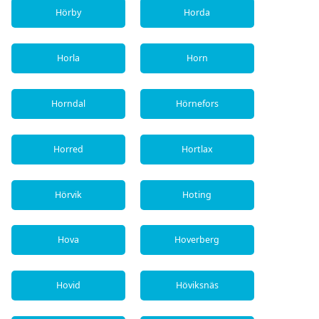
Hörby
Horda
Horla
Horn
Horndal
Hörnefors
Horred
Hortlax
Hörvik
Hoting
Hova
Hoverberg
Hovid
Höviksnäs