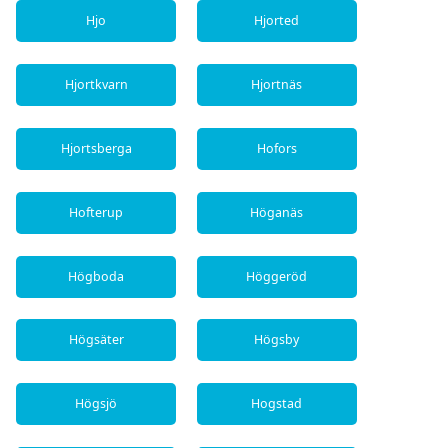
Hjo
Hjorted
Hjortkvarn
Hjortnäs
Hjortsberga
Hofors
Hofterup
Höganäs
Högboda
Höggeröd
Högsäter
Högsby
Högsjö
Hogstad