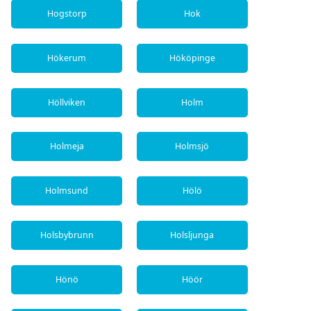
Hogstorp
Hok
Hökerum
Hököpinge
Höllviken
Holm
Holmeja
Holmsjö
Holmsund
Hölö
Holsbybrunn
Holsljunga
Hönö
Höör