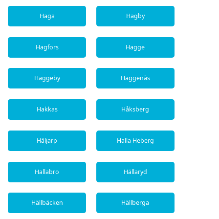
Haga
Hagby
Hagfors
Hagge
Häggeby
Häggenås
Hakkas
Håksberg
Häljarp
Halla Heberg
Hallabro
Hällaryd
Hällbäcken
Hällberga