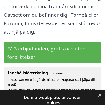
att förverkliga dina trädgårdsdrömmar.
Oavsett om du befinner dig i Torneå eller
Karungi, finns det experter som står redo
att hjälpa dig.
Få 3 erbjudanden, gratis och utan
förpliktelser
Innehållsförteckning
gömma
1
Vad kan en trädgårdsmästare i Haparanda hjälpa till
med?
2
Hur mycket kostar en trädgårdsmästare i Haparanda?
×
3
Fördelar med att välja trädgårdsmästare i Haparanda
Denna webbplats använder
4
Sök efter en skicklig trädgårdsmästare i de
cookies