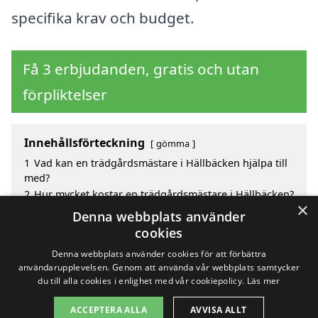
specifika krav och budget.
Få 3 erbjudanden, gratis och utan
förpliktelser
Innehållsförteckning
gömma
1
Vad kan en trädgårdsmästare i Hällbäcken hjälpa till
med?
2
Hur mycket kostar en trädgårdsmästare i Hällbäcken?
×
3
Fördelar med att välja trädgårdsmästare i Hällbäcken
Denna webbplats använder
4
Sök efter en skicklig trädgårdsmästare i de
cookies
omgivande städerna Hällbäcken
Denna webbplats använder cookies för att förbättra
användarupplevelsen. Genom att använda vår webbplats samtycker
du till alla cookies i enlighet med vår cookiepolicy.
Läs mer
Copyright 2026 - Pilanto Aps
ACCEPTERA ALLA
AVVISA ALLT