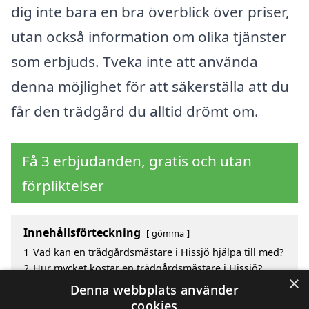
dig inte bara en bra överblick över priser,
utan också information om olika tjänster
som erbjuds. Tveka inte att använda
denna möjlighet för att säkerställa att du
får den trädgård du alltid drömt om.
Få 3 erbjudanden, gratis och utan
förpliktelser
Innehållsförteckning
gömma
1
Vad kan en trädgårdsmästare i Hissjö hjälpa till med?
2
Hur mycket kostar en trädgårdsmästare i Hissjö?
×
3
Fördelar med att välja trädgårdsmästare i Hissjö
Denna webbplats använder
4
Sök efter en skicklig trädgårdsmästare i de
cookies