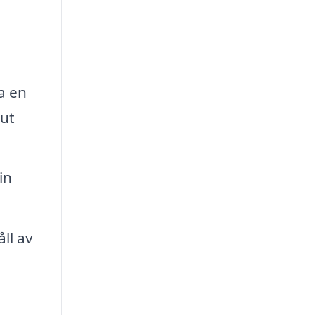
a en
out
in
ll av