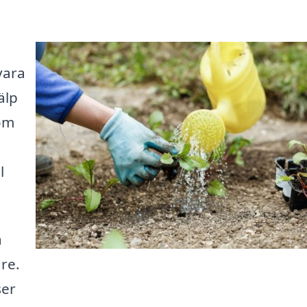
vara
älp
 om
l
å
re.
ser