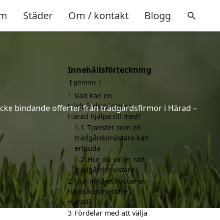
m
Städer
Om / kontakt
Blogg
Innehållsförteckning
gömma
1
Vad kan en
trädgårdsmästare i
icke bindande offerter från trädgårdsfirmor i Härad –
Härad hjälpa till med?
1.1
Tjänster som en
trädgårdsmästare kan
erbjuda
1.2
Hur du väljer rätt
trädgårdsmästare
2
Hur mycket kostar en
trädgårdsmästare i
Härad?
3
Fördelar med att välja