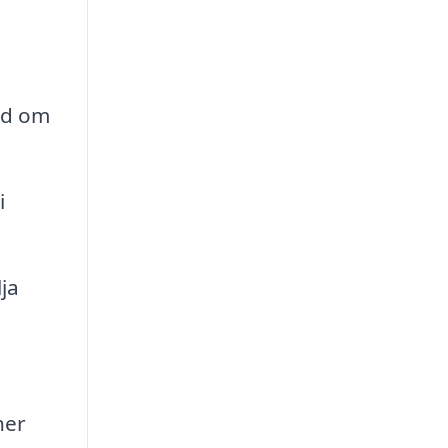
nd om
i
ja
ner