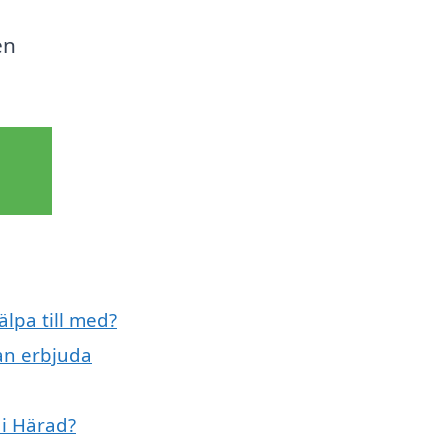
en
lpa till med?
an erbjuda
i Härad?