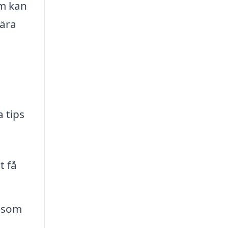
rm kan
gära
 tips
t få
t som