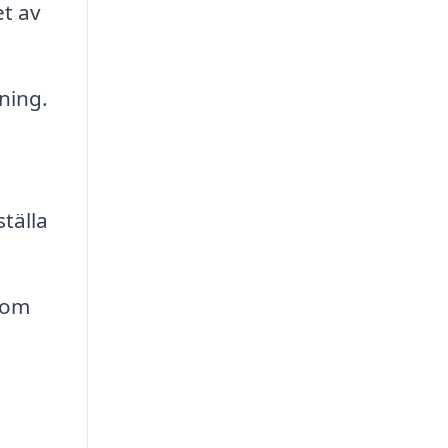
t av
ning.
tälla
som