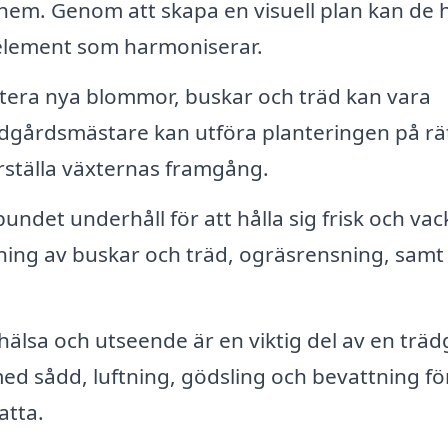
 hem. Genom att skapa en visuell plan kan de 
ra element som harmoniserar.
tera nya blommor, buskar och träd kan vara
ädgårdsmästare kan utföra planteringen på rä
erställa växternas framgång.
ndet underhåll för att hålla sig frisk och vac
ning av buskar och träd, ogräsrensning, samt
lsa och utseende är en viktig del av en träd
ed sådd, luftning, gödsling och bevattning för
atta.