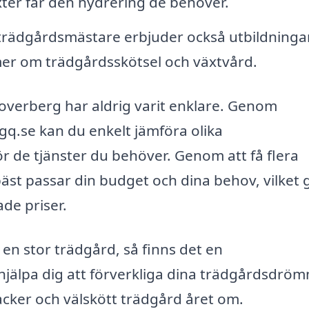
äxter får den hydrering de behöver.
rädgårdsmästare erbjuder också utbildninga
 mer om trädgårdsskötsel och växtvård.
 Hoverberg har aldrig varit enklare. Genom
q.se kan du enkelt jämföra olika
r de tjänster du behöver. Genom att få flera
bäst passar din budget och dina behov, vilket 
ade priser.
 en stor trädgård, så finns det en
jälpa dig att förverkliga dina trädgårdsdröm
acker och välskött trädgård året om.