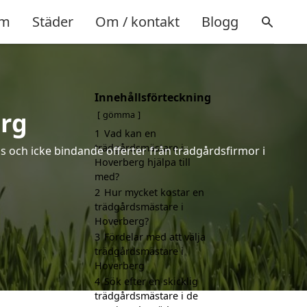
m
Städer
Om / kontakt
Blogg
Innehållsförteckning
rg
gömma
1
Vad kan en
trädgårdsmästare i
s och icke bindande offerter från trädgårdsfirmor i
Hoverberg hjälpa till
med?
2
Hur mycket kostar en
trädgårdsmästare i
Hoverberg?
3
Fördelar med att välja
trädgårdsmästare i
Hoverberg
4
Sök efter en skicklig
trädgårdsmästare i de