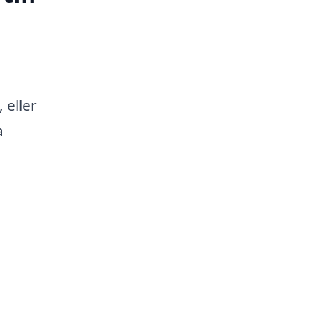
 eller
a
n