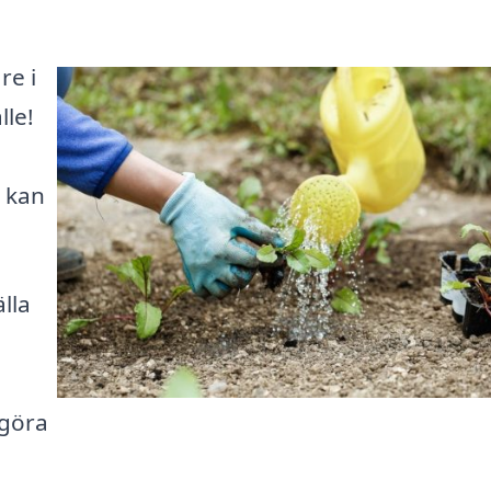
re i
lle!
 kan
lla
a
 göra