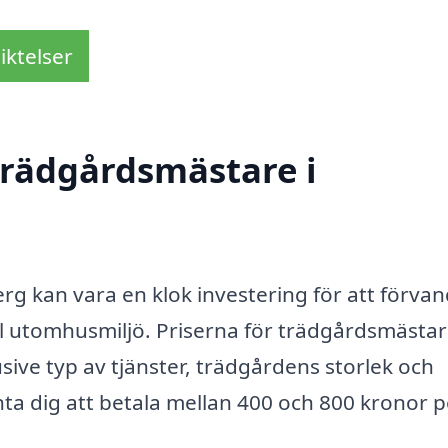
iktelser
trädgårdsmästare i
rg kan vara en klok investering för att förvan
ell utomhusmiljö. Priserna för trädgårdsmästa
usive typ av tjänster, trädgårdens storlek och
ta dig att betala mellan 400 och 800 kronor p