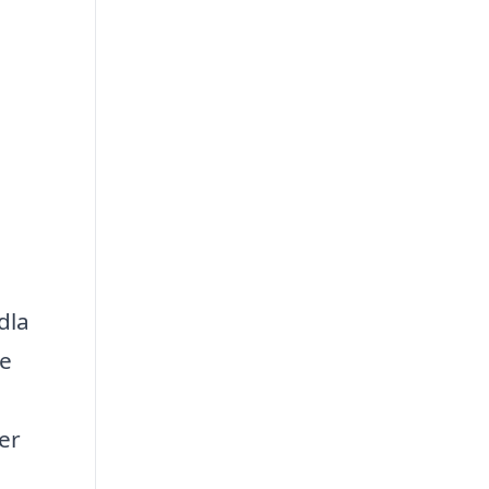
dla
re
er