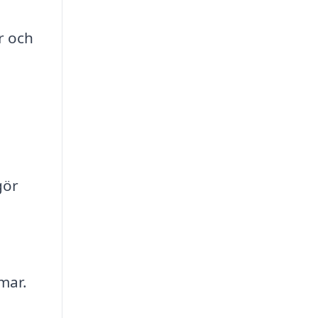
r och
gör
mar.