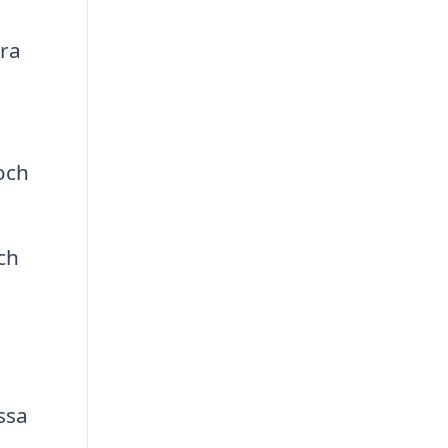
era
och
ch
ssa