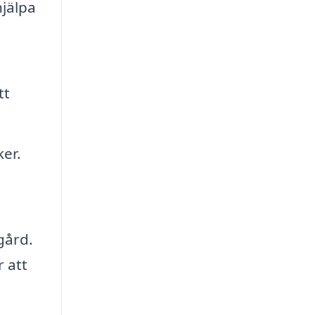
hjälpa
tt
ker.
gård.
 att