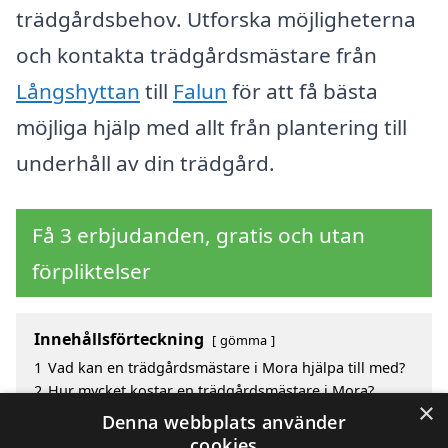
trädgårdsbehov. Utforska möjligheterna
och kontakta trädgårdsmästare från
Långshyttan
till
Falun
för att få bästa
möjliga hjälp med allt från plantering till
underhåll av din trädgård.
Få 3 erbjudanden, gratis och utan
förpliktelser
Innehållsförteckning
gömma
1
Vad kan en trädgårdsmästare i Mora hjälpa till med?
2
Hur mycket kostar en trädgårdsmästare i Mora?
×
3
Fördelar med att välja trädgårdsmästare i Mora
Denna webbplats använder
4
Sök efter en skicklig trädgårdsmästare i de
cookies