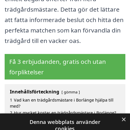
trädgårdsmästare. Detta gör det lättare
att fatta informerade beslut och hitta den
perfekta matchen som kan förvandla din
trädgård till en vacker oas.
Få 3 erbjudanden, gratis och utan
förpliktelser
Innehållsförteckning
gömma
1
Vad kan en trädgårdsmästare i Borlänge hjälpa till
med?
2
Hur mycket kostar en trädgårdsmästare i Borlänge?
×
3
Fördelar med att välja trädgårdsmästare i Borlänge
Denna webbplats använder
4
Sök efter en skicklig trädgårdsmästare i de
cookies