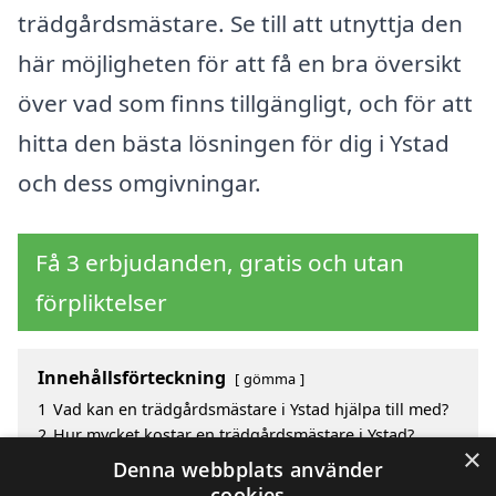
trädgårdsmästare. Se till att utnyttja den
här möjligheten för att få en bra översikt
över vad som finns tillgängligt, och för att
hitta den bästa lösningen för dig i Ystad
och dess omgivningar.
Få 3 erbjudanden, gratis och utan
förpliktelser
Innehållsförteckning
gömma
1
Vad kan en trädgårdsmästare i Ystad hjälpa till med?
2
Hur mycket kostar en trädgårdsmästare i Ystad?
×
3
Fördelar med att välja trädgårdsmästare i Ystad
Denna webbplats använder
4
Sök efter en skicklig trädgårdsmästare i de
cookies