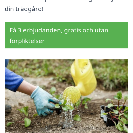
din trädgård!
Få 3 erbjudanden, gratis och utan
förpliktelser