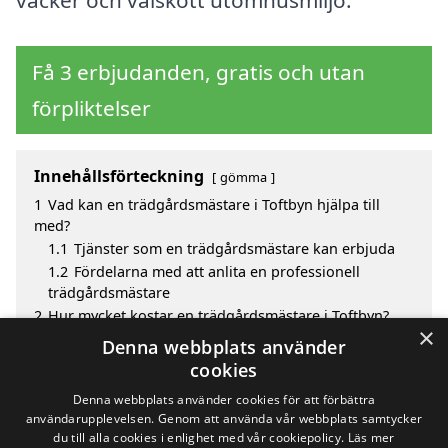
vacker och välskött utomhusmiljö.
Få 3 erbjudanden, gratis och utan
förpliktelser
Innehållsförteckning
gömma
1
Vad kan en trädgårdsmästare i Toftbyn hjälpa till
med?
1.1
Tjänster som en trädgårdsmästare kan erbjuda
1.2
Fördelarna med att anlita en professionell
trädgårdsmästare
2
Hur mycket kostar en trädgårdsmästare i Toftbyn?
×
3
Fördelar med att välja trädgårdsmästare i Toftbyn
Denna webbplats använder
4
Sök efter en skicklig trädgårdsmästare i de
cookies
omgivande städerna till Toftbyn
Denna webbplats använder cookies för att förbättra
användarupplevelsen. Genom att använda vår webbplats samtycker
du till alla cookies i enlighet med vår cookiepolicy.
Läs mer