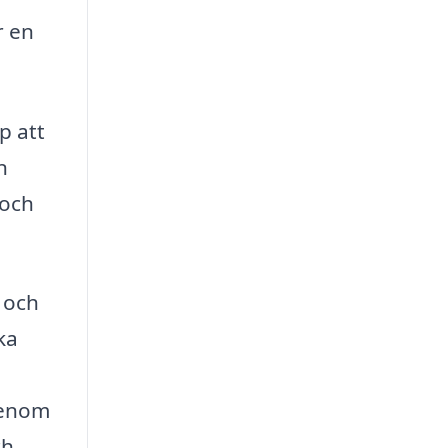
r en
p att
n
 och
 och
ka
Genom
ch