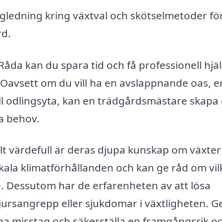
gledning kring växtval och skötselmetoder fö
rd.
åda kan du spara tid och få professionell hjäl
Oavsett om du vill ha en avslappnande oas, e
ell odlingsyta, kan en trädgårdsmästare skapa
a behov.
t värdefull är deras djupa kunskap om växter
ala klimatförhållanden och kan ge råd om vil
e. Dessutom har de erfarenheten av att lösa
ursangrepp eller sjukdomar i växtligheten. 
iga misstag och säkerställa en framgångsrik o