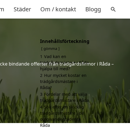
m
Städer
Om / kontakt
Blogg
Innehållsförteckning
gömma
1
Vad kan en
trädgårdsmästare i Råda
icke bindande offerter från trädgårdsfirmor i Råda –
hjälpa till med?
2
Hur mycket kostar en
trädgårdsmästare i
Råda?
3
Fördelar med att välja
trädgårdsmästare i Råda
4
Sök efter en skicklig
trädgårdsmästare i de
omgivande städerna
Råda