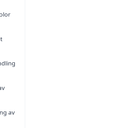
olor
t
ndling
av
ing av