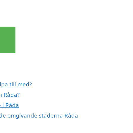
pa till med?
i Råda?
 i Råda
 i de omgivande städerna Råda