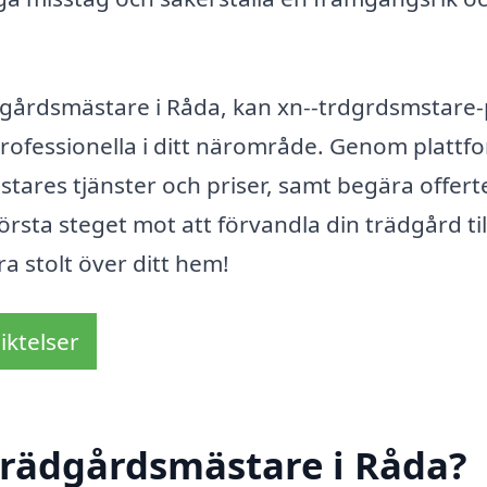
dgårdsmästare i Råda, kan xn--trdgrdsmstare-
professionella i ditt närområde. Genom platt
tares tjänster och priser, samt begära offerte
örsta steget mot att förvandla din trädgård til
a stolt över ditt hem!
iktelser
trädgårdsmästare i Råda?