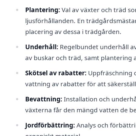
Plantering:
Val av växter och träd s
ljusförhållanden. En trädgårdsmästare
placering av dessa i trädgården.
Underhåll:
Regelbundet underhåll av 
av buskar och träd, samt plantering 
Skötsel av rabatter:
Uppfräschning o
vattning av rabatter för att säkerstä
Bevattning:
Installation och underhål
växterna får den mängd vatten de b
Jordförbättring:
Analys och förbättri
organiskt material.