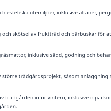
h estetiska utemiljöer, inklusive altaner, perg
 och skötsel av fruktträd och bärbuskar för at
gräsmattor, inklusive sådd, gödning och beha
större trädgårdsprojekt, såsom anläggning 
v trädgården inför vintern, inklusive inpackn
gården.