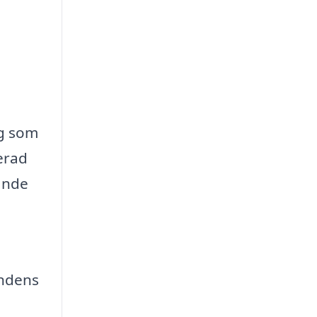
ag som
erad
pande
ndens