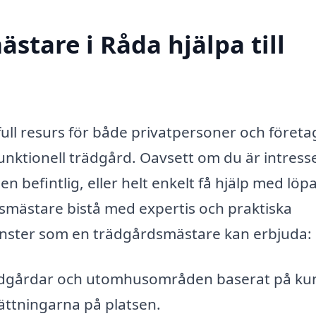
stare i Råda hjälpa till
ull resurs för både privatpersoner och föret
funktionell trädgård. Oavsett om du är intress
n befintlig, eller helt enkelt få hjälp med lö
dsmästare bistå med expertis och praktiska
jänster som en trädgårdsmästare kan erbjuda:
ädgårdar och utomhusområden baserat på ku
sättningarna på platsen.