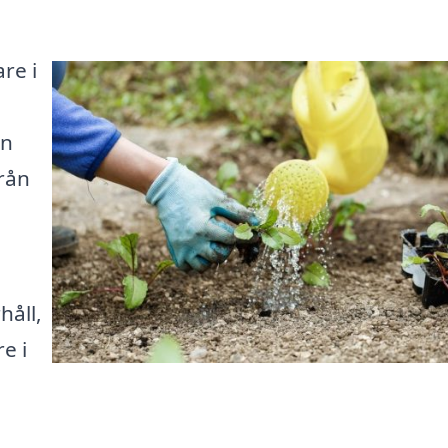
re i
an
rån
håll,
e i