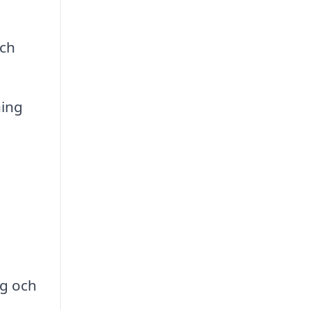
och
ning
ng och