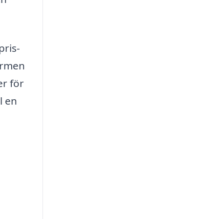
pris-
formen
r för
l en