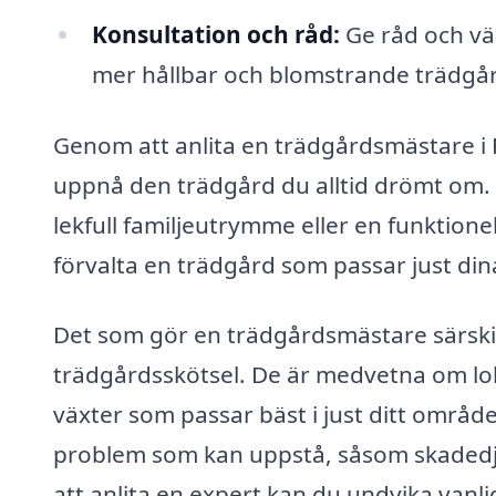
Konsultation och råd:
Ge råd och vä
mer hållbar och blomstrande trädgå
Genom att anlita en trädgårdsmästare i R
uppnå den trädgård du alltid drömt om. 
lekfull familjeutrymme eller en funktion
förvalta en trädgård som passar just din
Det som gör en trädgårdsmästare särskil
trädgårdsskötsel. De är medvetna om lok
växter som passar bäst i just ditt områd
problem som kan uppstå, såsom skadedj
att anlita en expert kan du undvika vanl