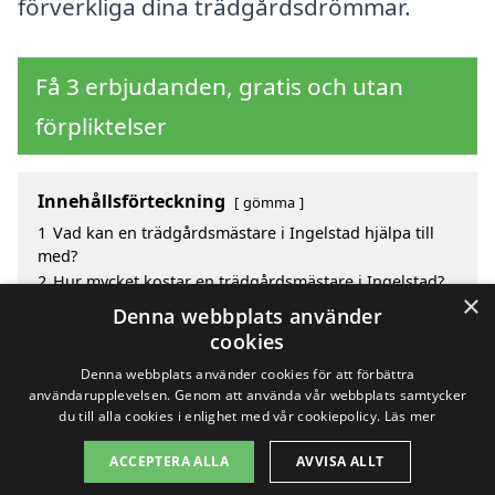
förverkliga dina trädgårdsdrömmar.
Få 3 erbjudanden, gratis och utan
förpliktelser
Innehållsförteckning
gömma
1
Vad kan en trädgårdsmästare i Ingelstad hjälpa till
med?
2
Hur mycket kostar en trädgårdsmästare i Ingelstad?
×
3
Fördelar med att välja trädgårdsmästare i Ingelstad
Denna webbplats använder
4
Sök efter en skicklig trädgårdsmästare i de
cookies
omgivande städerna Ingelstad
Denna webbplats använder cookies för att förbättra
användarupplevelsen. Genom att använda vår webbplats samtycker
du till alla cookies i enlighet med vår cookiepolicy.
Läs mer
Copyright 2026 - Pilanto Aps
ACCEPTERA ALLA
AVVISA ALLT
Hem
Om / kontakt
Blogg
Webbplatskarta
Villkor