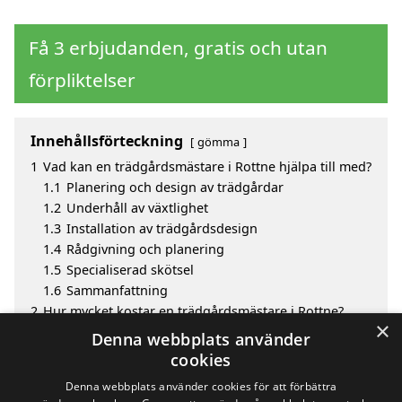
Få 3 erbjudanden, gratis och utan
förpliktelser
Innehållsförteckning
gömma
1
Vad kan en trädgårdsmästare i Rottne hjälpa till med?
1.1
Planering och design av trädgårdar
1.2
Underhåll av växtlighet
1.3
Installation av trädgårdsdesign
1.4
Rådgivning och planering
1.5
Specialiserad skötsel
1.6
Sammanfattning
2
Hur mycket kostar en trädgårdsmästare i Rottne?
×
3
Fördelar med att välja trädgårdsmästare i Rottne
Denna webbplats använder
4
Sök efter en skicklig trädgårdsmästare i de
cookies
omgivande städerna Rottne
Denna webbplats använder cookies för att förbättra