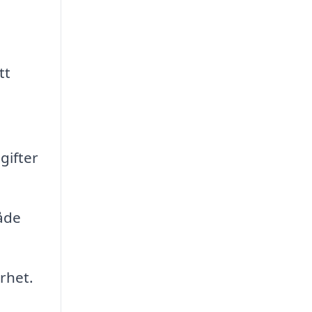
tt
gifter
åde
erhet.