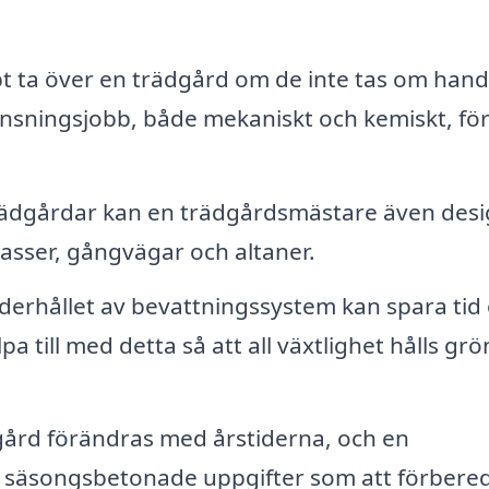
 ta över en trädgård om de inte tas om hand
sningsjobb, både mekaniskt och kemiskt, för
ädgårdar kan en trädgårdsmästare även des
asser, gångvägar och altaner.
derhållet av bevattningssystem kan spara tid
 till med detta så att all växtlighet hålls grö
ård förändras med årstiderna, och en
d säsongsbetonade uppgifter som att förbere