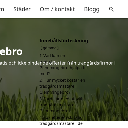
m
Städer
Om / kontakt
Blogg
Innehållsförteckning
ebro
gömma
1
Vad kan en
trädgårdsmästare i
tis och icke bindande offerter från trädgårdsfirmor i
Glemmingebro hjälpa till
med?
2
Hur mycket kostar en
trädgårdsmästare i
Glemmingebro?
3
Fördelar med att välja
trädgårdsmästare i
Glemmingebro
4
Sök efter en skicklig
trädgårdsmästare i de