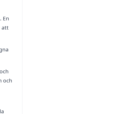
. En
 att
igna
 och
n och
da