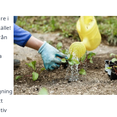
re i
älle!
rån
a
gning
tt
tiv