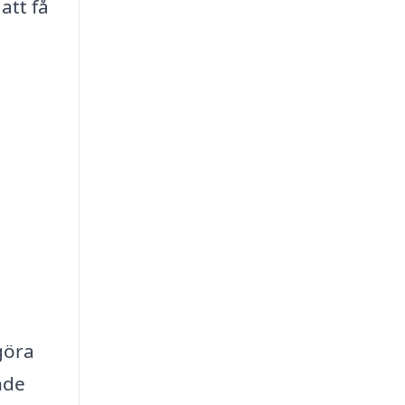
att få
göra
nde