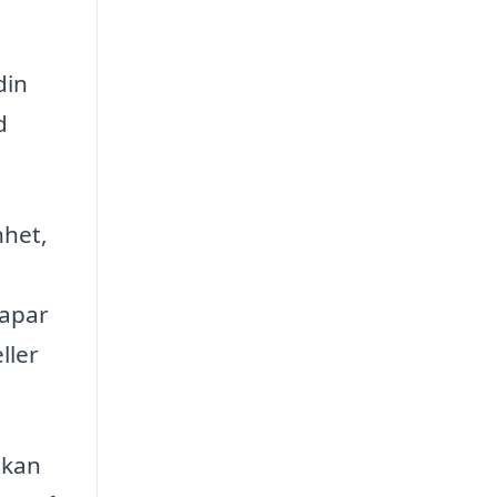
din
d
nhet,
kapar
ller
 kan