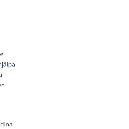
de
hjälpa
u
en
 dina