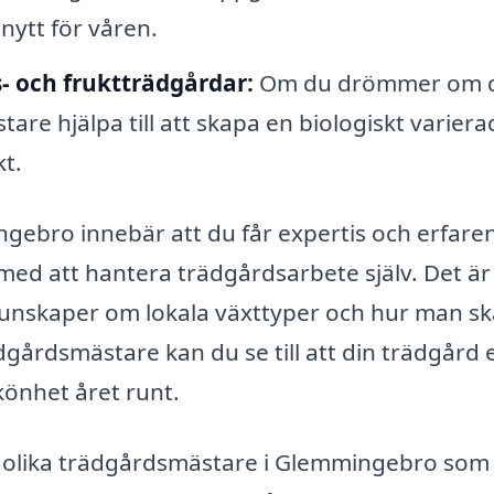
nytt för våren.
- och fruktträdgårdar:
Om du drömmer om 
re hjälpa till att skapa en biologiskt variera
t.
ngebro innebär att du får expertis och erfare
 med att hantera trädgårdsarbete själv. Det är
ll kunskaper om lokala växttyper och hur man s
gårdsmästare kan du se till att din trädgård e
könhet året runt.
a olika trädgårdsmästare i Glemmingebro som