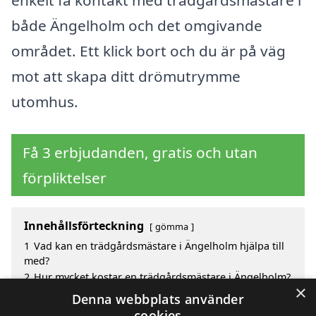
enkelt få kontakt med trädgårdsmästare i
både Ängelholm och det omgivande
området. Ett klick bort och du är på väg
mot att skapa ditt drömutrymme
utomhus.
Få 3 erbjudanden, gratis och utan
förpliktelser
Innehållsförteckning
gömma
1
Vad kan en trädgårdsmästare i Ängelholm hjälpa till
med?
2
Hur mycket kostar en trädgårdsmästare i Ängelholm?
×
3
Fördelar med att välja trädgårdsmästare i Ängelholm
Denna webbplats använder
4
Sök efter en skicklig trädgårdsmästare i de
cookies