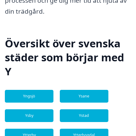
processen och ge dig mer tid att njuta av
din trädgård.
Översikt över svenska
städer som börjar med
Y
Yngsjö
Ysane
Ysby
Ystad
Ytterby
Ytterhogdal