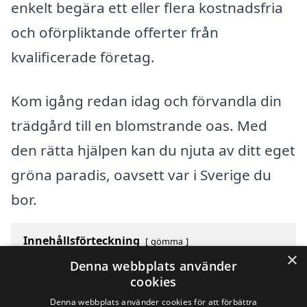
enkelt begära ett eller flera kostnadsfria
och oförpliktande offerter från
kvalificerade företag.
Kom igång redan idag och förvandla din
trädgård till en blomstrande oas. Med
den rätta hjälpen kan du njuta av ditt eget
gröna paradis, oavsett var i Sverige du
bor.
Innehållsförteckning
gömma
×
1
Översikt över svenska städer som börjar med Y
Denna webbplats använder
2
Sök efter en skicklig trädgårdsmästare i andra städer
cookies
i Sverige
Denna webbplats använder cookies för att förbättra