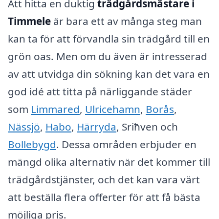
Att hitta en duktig
trädgårdsmästare i
Timmele
är bara ett av många steg man
kan ta för att förvandla sin trädgård till en
grön oas. Men om du även är intresserad
av att utvidga din sökning kan det vara en
god idé att titta på närliggande städer
som
Limmared
,
Ulricehamn
,
Borås
,
Nässjö
,
Habo
,
Härryda
, Sriħven och
Bollebygd
. Dessa områden erbjuder en
mängd olika alternativ när det kommer till
trädgårdstjänster, och det kan vara värt
att beställa flera offerter för att få bästa
möjliga pris.