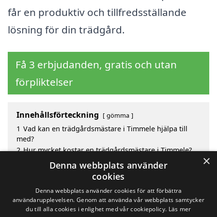
får en produktiv och tillfredsställande
lösning för din trädgård.
Få 3 erbjudanden, gratis och utan
förpliktelser
Innehållsförteckning
gömma
1
Vad kan en trädgårdsmästare i Timmele hjälpa till
med?
2
Hur mycket kostar en trädgårdsmästare i Timmele?
×
3
Fördelar med att välja trädgårdsmästare i Timmele
Denna webbplats använder
4
Sök efter en skicklig trädgårdsmästare i de
cookies
omgivande städerna Timmele
Denna webbplats använder cookies för att förbättra
användarupplevelsen. Genom att använda vår webbplats samtycker
du till alla cookies i enlighet med vår cookiepolicy.
Läs mer