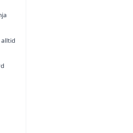
mja
alltid
rd