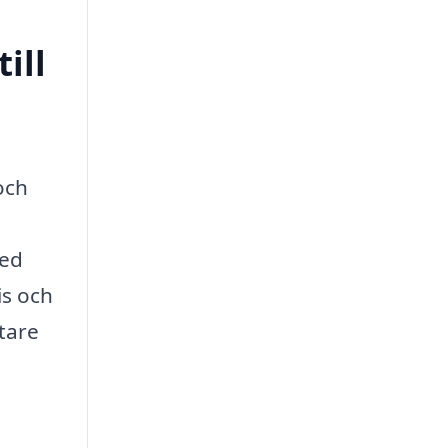
ill
och
med
is och
tare