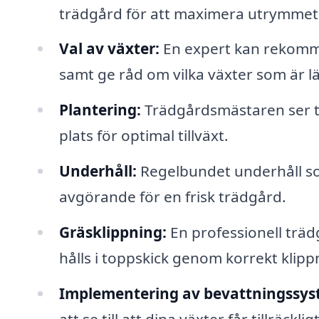
trädgård för att maximera utrymmet 
Val av växter:
En expert kan rekomme
samt ge råd om vilka växter som är lä
Plantering:
Trädgårdsmästaren ser til
plats för optimal tillväxt.
Underhåll:
Regelbundet underhåll so
avgörande för en frisk trädgård.
Gräsklippning:
En professionell träd
hålls i toppskick genom korrekt klipp
Implementering av bevattningssys
att se till att dina växter får tillräckl