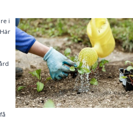
re i
 Här
ård
få