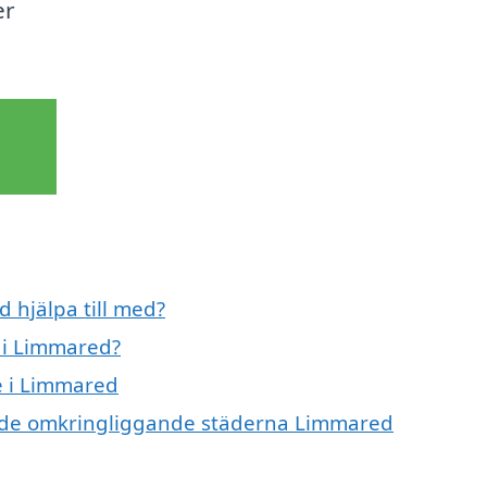
er
 hjälpa till med?
 i Limmared?
e i Limmared
 i de omkringliggande städerna Limmared