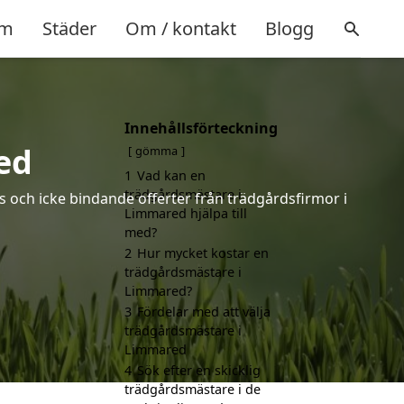
m
Städer
Om / kontakt
Blogg
Innehållsförteckning
ed
gömma
1
Vad kan en
trädgårdsmästare i
s och icke bindande offerter från trädgårdsfirmor i
Limmared hjälpa till
med?
2
Hur mycket kostar en
trädgårdsmästare i
Limmared?
3
Fördelar med att välja
trädgårdsmästare i
Limmared
4
Sök efter en skicklig
trädgårdsmästare i de