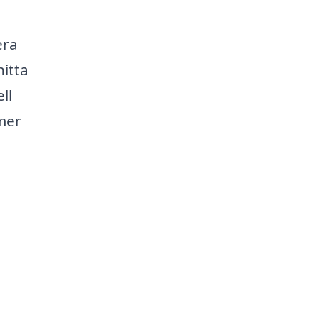
era
itta
ll
mer