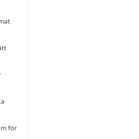
imat
ätt
r
ta
em för