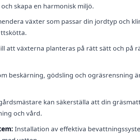
och skapa en harmonisk miljö.
ndera växter som passar din jordtyp och kl
ttskötta.
l att växterna planteras på rätt sätt och på r
m beskärning, gödsling och ogräsrensning ä
gårdsmästare kan säkerställa att din gräsmat
ning och vård.
tem:
Installation av effektiva bevattningssyst
igt med vatten.