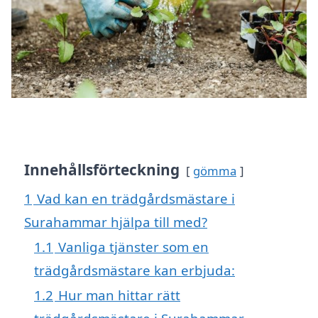
Innehållsförteckning
gömma
1
Vad kan en trädgårdsmästare i
Surahammar hjälpa till med?
1.1
Vanliga tjänster som en
trädgårdsmästare kan erbjuda:
1.2
Hur man hittar rätt