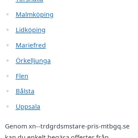
Malmköping
Lidköping
Mariefred
Örkelljunga
Flen
Bålsta
Uppsala
Genom xn--trdgrdsmstare-pris-mtbgq.se
kan du enkelt begära offerter från