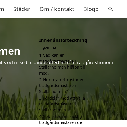
m
Städer
Om / kontakt
Blogg
Innehållsförteckning
lmen
gömma
1
Vad kan en
trädgårdsmästare i
tis och icke bindande offerter från trädgårdsfirmor i
Stallarholmen hjälpa till
med?
2
Hur mycket kostar en
trädgårdsmästare i
Stallarholmen?
3
Fördelar med att välja
trädgårdsmästare i
Stallarholmen
4
Sök efter en skicklig
trädgårdsmästare i de