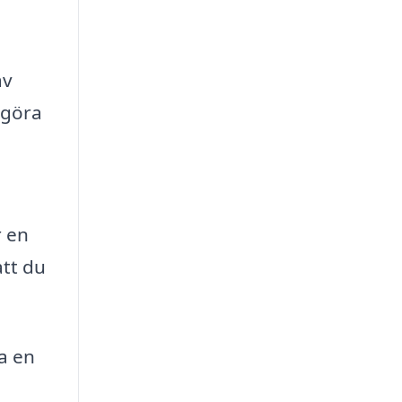
av
 göra
r en
att du
a en