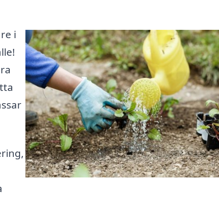
re i
lle!
öra
tta
assar
ring,
n
a