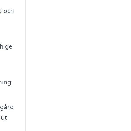
d och
ch ge
ning
dgård
 ut