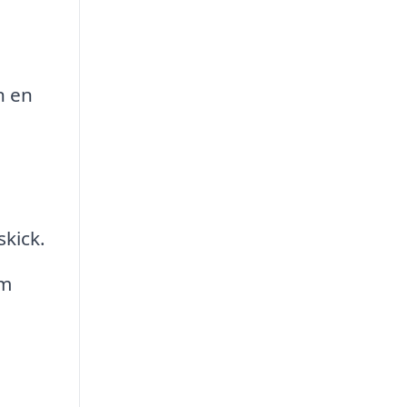
n en
skick.
om