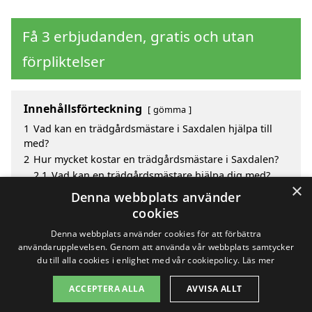
Få 3 erbjudanden, gratis och utan
förpliktelser
Innehållsförteckning
gömma
1
Vad kan en trädgårdsmästare i Saxdalen hjälpa till
med?
2
Hur mycket kostar en trädgårdsmästare i Saxdalen?
2.1
Vad kan en trädgårdsmästare hjälpa dig med?
×
3
Fördelar med att välja trädgårdsmästare i Saxdalen
Denna webbplats använder
4
Sök efter en skicklig trädgårdsmästare i de
cookies
omgivande städerna Saxdalen
Denna webbplats använder cookies för att förbättra
användarupplevelsen. Genom att använda vår webbplats samtycker
du till alla cookies i enlighet med vår cookiepolicy.
Läs mer
Copyright 2026 - Pilanto Aps
ACCEPTERA ALLA
AVVISA ALLT
Hem
Om / kontakt
Blogg
Webbplatskarta
Villkor