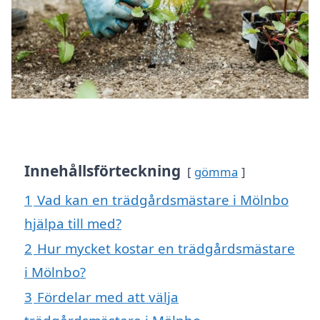
Innehållsförteckning
gömma
1
Vad kan en trädgårdsmästare i Mölnbo
hjälpa till med?
2
Hur mycket kostar en trädgårdsmästare
i Mölnbo?
3
Fördelar med att välja