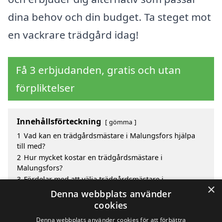
dina behov och din budget. Ta steget mot
en vackrare trädgård idag!
Få 3 erbjudanden, gratis och utan
förpliktelser
Innehållsförteckning
gömma
1
Vad kan en trädgårdsmästare i Malungsfors hjälpa
till med?
2
Hur mycket kostar en trädgårdsmästare i
Malungsfors?
3
Fördelar med att välja trädgårdsmästare i
×
Malungsfors
Denna webbplats använder
4
Sök efter en skicklig trädgårdsmästare i de
cookies
omgivande städerna Malungsfors
Denna webbplats använder cookies för att förbättra