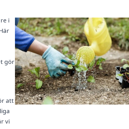
re i
 Här
t gör
ör att
liga
r vi