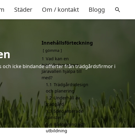
m
Städer
Om / kontakt
Blogg
Innehållsförteckning
en
gömma
1
Vad kan en
trädgårdsmästare i
s och icke bindande offerter från trädgårdsfirmor i
Järavallen hjälpa till
med?
1.1
Trädgårdsdesign
och planering
1.2
Underhåll av
trädgård
1.3
Specialiserade
tjänster
1.4
Rådgivning och
utbildning