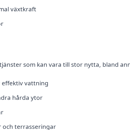
mal växtkraft
or
änster som kan vara till stor nytta, bland an
 effektiv vattning
ndra hårda ytor
ar
 och terrasseringar