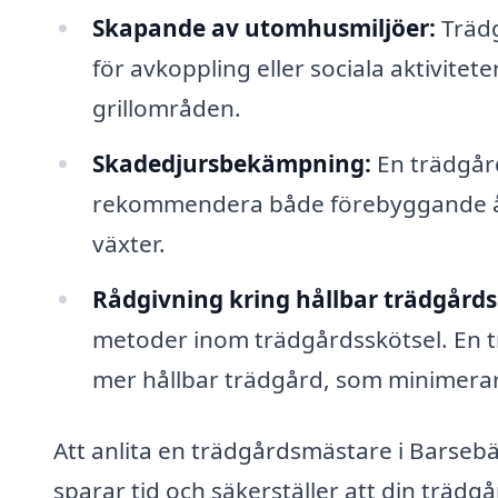
Skapande av utomhusmiljöer:
Trädg
för avkoppling eller sociala aktivitet
grillområden.
Skadedjursbekämpning:
En trädgård
rekommendera både förebyggande åt
växter.
Rådgivning kring hållbar trädgårds
metoder inom trädgårdsskötsel. En t
mer hållbar trädgård, som minimerar
Att anlita en trädgårdsmästare i Barsebäc
sparar tid och säkerställer att din trädgå