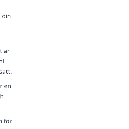
 din
t är
al
sätt.
r en
ch
h för