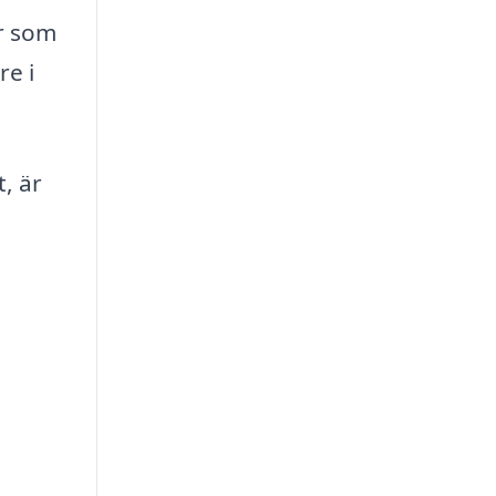
r som
re i
, är