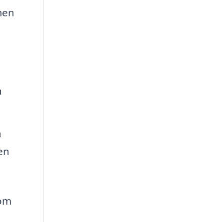
men
a
a
en
som