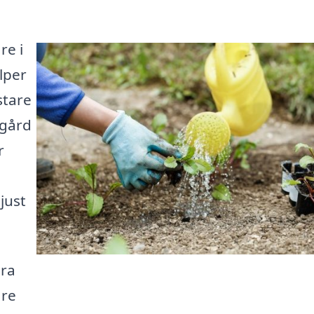
re i
lper
stare
dgård
r
just
ära
are