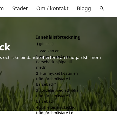
m
Städer
Om / kontakt
Blogg
Innehållsförteckning
ck
gömma
1
Vad kan en
trädgårdsmästare i
s och icke bindande offerter från trädgårdsfirmor i
Barsebäck hjälpa till
med?
2
Hur mycket kostar en
trädgårdsmästare i
Barsebäck?
3
Fördelar med att välja
trädgårdsmästare i
Barsebäck
4
Sök efter en skicklig
trädgårdsmästare i de