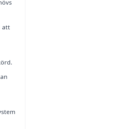
hövs
 att
körd.
kan
system