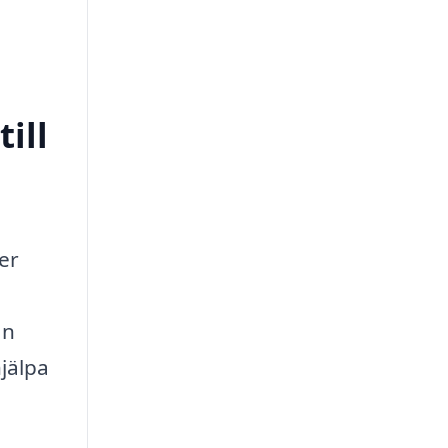
ill
er
an
jälpa