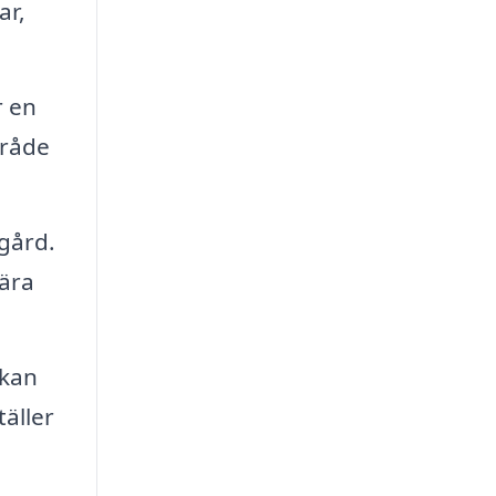
ar,
r en
mråde
gård.
kära
 kan
täller