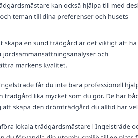
rädgårdsmästare kan också hjälpa till med des
 och teman till dina preferenser och husets
t skapa en sund trädgård är det viktigt att ha
ra jordsammansättningsanalyser och
ttra markens kvalitet.
ngelsträde får du inte bara professionell hjäl
n trädgård lika mycket som du gör. De har bå
g att skapa den drömträdgård du alltid har vel
ämföra lokala trädgårdsmästare i Ingelsträde o
 du förvandla din utomhusmiljö till en plats 