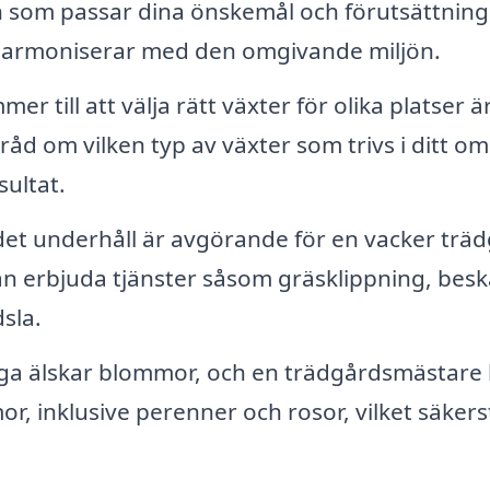
n som passar dina önskemål och förutsättning
 harmoniserar med den omgivande miljön.
r till att välja rätt växter för olika platser ä
åd om vilken typ av växter som trivs i ditt o
sultat.
t underhåll är avgörande för en vacker träd
an erbjuda tjänster såsom gräsklippning, bes
sla.
a älskar blommor, och en trädgårdsmästare
or, inklusive perenner och rosor, vilket säkers