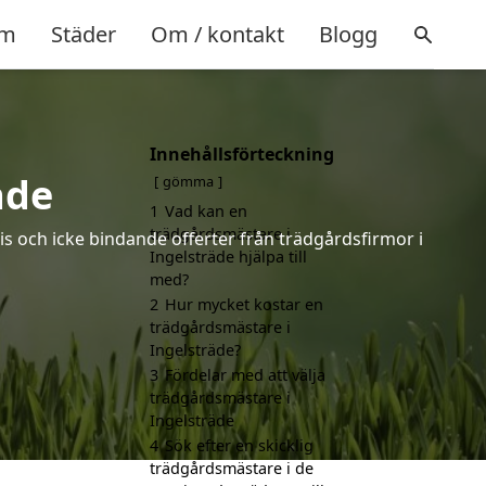
m
Städer
Om / kontakt
Blogg
Innehållsförteckning
äde
gömma
1
Vad kan en
trädgårdsmästare i
is och icke bindande offerter från trädgårdsfirmor i
Ingelsträde hjälpa till
med?
2
Hur mycket kostar en
trädgårdsmästare i
Ingelsträde?
3
Fördelar med att välja
trädgårdsmästare i
Ingelsträde
4
Sök efter en skicklig
trädgårdsmästare i de