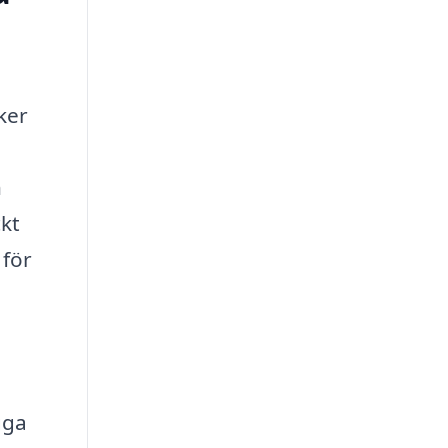
ker
h
ckt
 för
gga