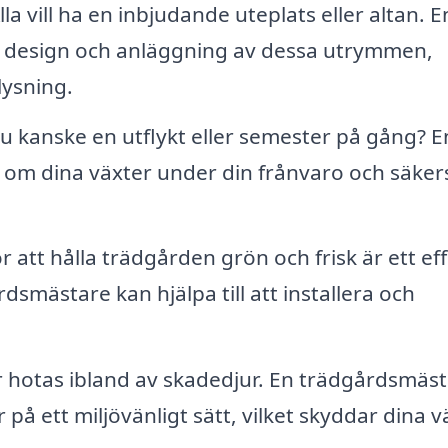
lla vill ha en inbjudande uteplats eller altan. E
d design och anläggning av dessa utrymmen,
lysning.
u kanske en utflykt eller semester på gång? E
om dina växter under din frånvaro och säkers
r att hålla trädgården grön och frisk är ett eff
dsmästare kan hjälpa till att installera och
hotas ibland av skadedjur. En trädgårdsmäs
på ett miljövänligt sätt, vilket skyddar dina v