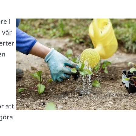
re i
 vår
erter
en
r att
 göra