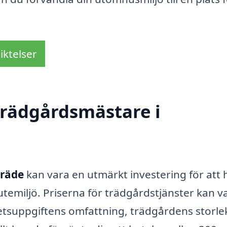
iktelser
trädgårdsmästare i
träde
kan vara en utmärkt investering för att 
utemiljö. Priserna för trädgårdstjänster kan v
etsuppgiftens omfattning, trädgårdens storle