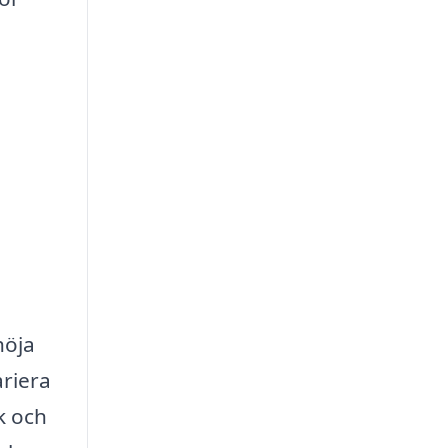
höja
ariera
k och