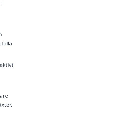
n
n
tälla
ektivt
tare
äxter.