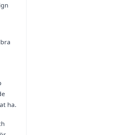
ign
 bra
p
de
at ha.
ch
för