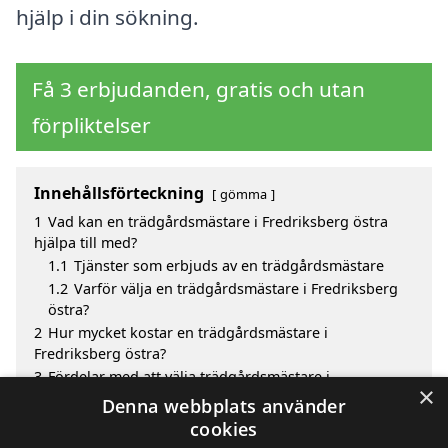
hjälp i din sökning.
Få 3 erbjudanden, gratis och utan
förpliktelser
Innehållsförteckning
gömma
1
Vad kan en trädgårdsmästare i Fredriksberg östra
hjälpa till med?
1.1
Tjänster som erbjuds av en trädgårdsmästare
1.2
Varför välja en trädgårdsmästare i Fredriksberg
östra?
2
Hur mycket kostar en trädgårdsmästare i
Fredriksberg östra?
3
Fördelar med att välja trädgårdsmästare i
×
Fredriksberg östra
Denna webbplats använder
4
Sök efter en skicklig trädgårdsmästare i de
cookies
omgivande städerna Fredriksberg östra