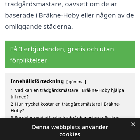
trädgårdsmästare, oavsett om de är
baserade i Bräkne-Hoby eller någon av de
omliggande städerna.
Få 3 erbjudanden, gratis och utan
förpliktelser
Innehållsförteckning
gömma
1
Vad kan en trädgårdsmästare i Bräkne-Hoby hjälpa
till med?
2
Hur mycket kostar en trädgårdsmästare i Bräkne-
Hoby?
3
Fördelar med att välja trädgårdsmästare i Bräkne-
×
Hoby
Denna webbplats använder
4
Sök efter en skicklig trädgårdsmästare i de
cookies
omgivande städerna Bräkne-Hoby