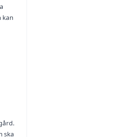
ta
m kan
gård.
m ska