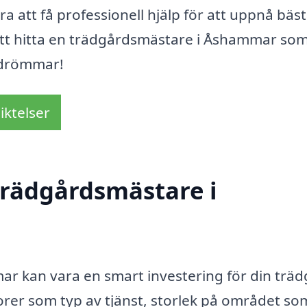
ra att få professionell hjälp för att uppnå bäs
 att hitta en trädgårdsmästare i Åshammar so
dsdrömmar!
iktelser
trädgårdsmästare i
ar kan vara en smart investering för din träd
orer som typ av tjänst, storlek på området so