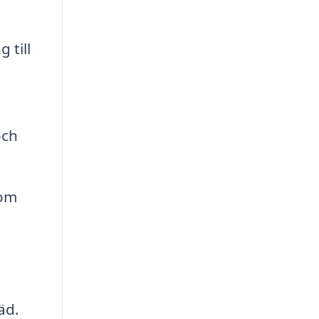
 till
och
som
äd.