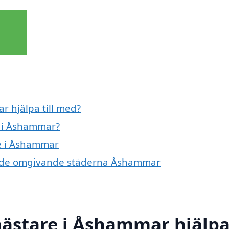
 hjälpa till med?
 i Åshammar?
re i Åshammar
 i de omgivande städerna Åshammar
ästare i Åshammar hjälp