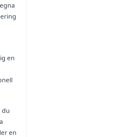
 egna
tering
ig en
onell
m du
ka
ler en