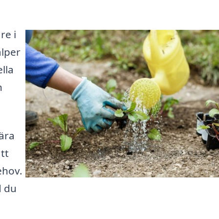
re i
älper
lla
n
ära
tt
ehov.
d du