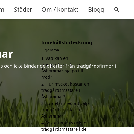
m
Städer
Om / kontakt
Blogg
Innehållsförteckning
mar
gömma
1
Vad kan en
trädgårdsmästare i
s och icke bindande offerter från trädgårdsfirmor i
Åshammar hjälpa till
med?
2
Hur mycket kostar en
trädgårdsmästare i
Åshammar?
3
Fördelar med att välja
trädgårdsmästare i
Åshammar
4
Sök efter en skicklig
trädgårdsmästare i de