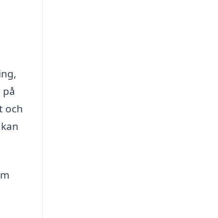
ing,
r på
t och
 kan
om