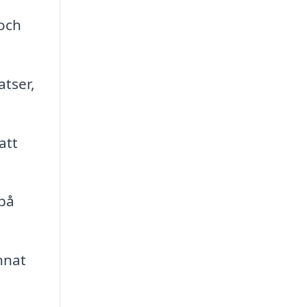
och
tser,
att
på
nnat