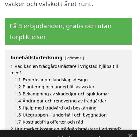
vacker och välskött året runt.
Få 3 erbjudanden, gratis och utan
förpliktelser
Innehållsförteckning
gömma
1
Vad kan en trädgårdsmästare i Vrigstad hjälpa till
med?
1.1
Expertis inom landskapsdesign
1.2
Plantering och underhåll av växter
1.3
Bekämpning av skadedjur och sjukdomar
1.4
Ändringar och renovering av trädgårdar
1.5
Hjälp med trädvård och beskärning
1.6
Utegruppen – underhåll och byggnation
1.7
Kostnadsfria offerter och råd
2
Hur mycket kostar en trädgårdsmästare i Vrigstad?
×
3
Fördelar med att välja trädgårdsmästare i Vrigstad