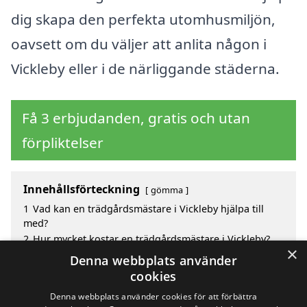
dig skapa den perfekta utomhusmiljön,
oavsett om du väljer att anlita någon i
Vickleby eller i de närliggande städerna.
Få 3 erbjudanden, gratis och utan
förpliktelser
Innehållsförteckning
gömma
1
Vad kan en trädgårdsmästare i Vickleby hjälpa till
med?
2
Hur mycket kostar en trädgårdsmästare i Vickleby?
×
3
Fördelar med att välja trädgårdsmästare i Vickleby
Denna webbplats använder
4
Sök efter en skicklig trädgårdsmästare i de
cookies
omgivande städerna Vickleby
Denna webbplats använder cookies för att förbättra