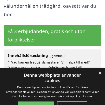
välunderhållen trädgård, oavsett var du
bor.
Få 3 erbjudanden, gratis och utan
förpliktelser
Innehållsförteckning
gömma
1
Vad kan en trädgårdsmästare i Vi hjälpa till med?
2
Hur mycket kostar en trädgårdsmästare i Vi?
×
3
Fördelar med att välja trädgårdsmästare i Vi
Denna webbplats använder
4
Sök efter en skicklig trädgårdsmästare i de
cookies
omgivande städerna Vi
Denna webbplats använder cookies för att förbättra
användarupplevelsen. Genom att använda vår webbplats samtycker
du till alla cookies i enlighet med vår cookiepolicy.
Läs mer