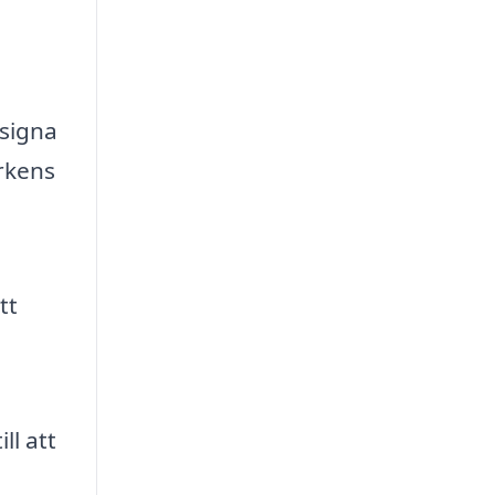
esigna
rkens
tt
ll att