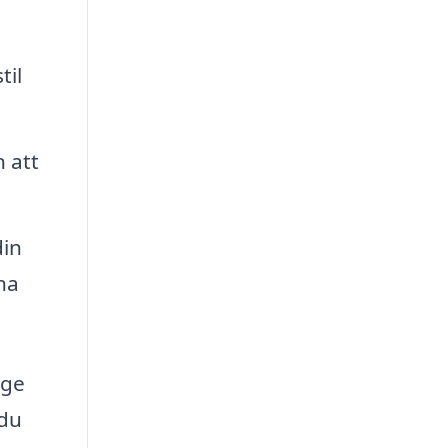
til
 att
din
na
 ge
 du