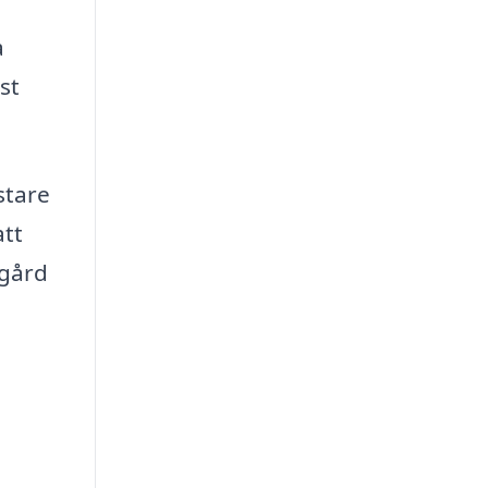
a
st
stare
att
dgård