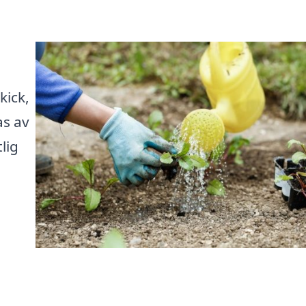
kick,
as av
lig
a