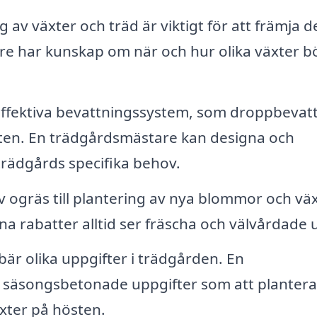
v växter och träd är viktigt för att främja d
are har kunskap om när och hur olika växter b
 effektiva bevattningssystem, som droppbevat
vatten. En trädgårdsmästare kan designa och
trädgårds specifika behov.
 ogräs till plantering av nya blommor och väx
na rabatter alltid ser fräscha och välvårdade u
är olika uppgifter i trädgården. En
d säsongsbetonade uppgifter som att plantera
xter på hösten.