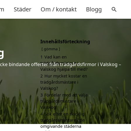
m
Städer
Om / kontakt
Blogg
Innehållsförteckning
g
gömma
1
Vad kan en
trädgårdsmästare i
icke bindande offerter från trädgårdsfirmor i Valskog –
Valskog hjälpa till med?
2
Hur mycket kostar en
trädgårdsmästare i
Valskog?
3
Fördelar med att välja
trädgårdsmästare i
Valskog
4
Sök efter en skicklig
trädgårdsmästare i de
omgivande städerna