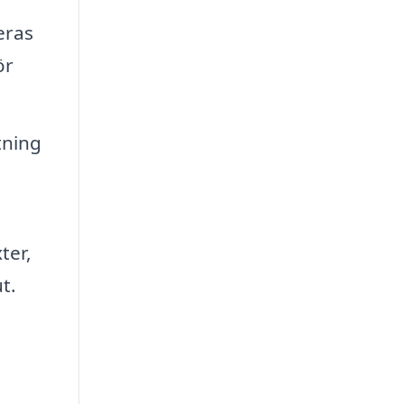
eras
ör
tning
ter,
t.