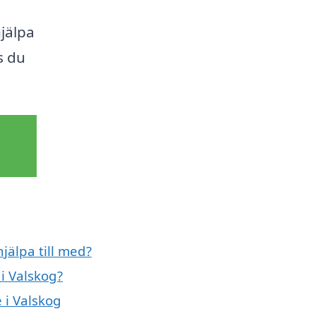
hjälpa
s du
jälpa till med?
i Valskog?
 i Valskog