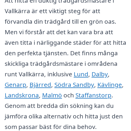
Att hitta en duktig trädgårdsmästare i
Vallkärra är ett viktigt steg för att
förvandla din trädgård till en grön oas.
Men vi förstår att det kan vara bra att
även titta i närliggande städer för att hitta
den perfekta tjänsten. Det finns många
skickliga trädgårdsmästare i områdena
runt Vallkärra, inklusive
Lund
,
Dalby
,
Genarp
,
Bjärred
,
Södra Sandby
,
Kävlinge
,
Landskrona
,
Malmö
och
Staffanstorp
.
Genom att bredda din sökning kan du
jämföra olika alternativ och hitta just den
som passar bäst för dina behov.