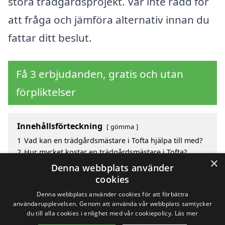
stora trädgårdsprojekt. Var inte rädd för
att fråga och jämföra alternativ innan du
fattar ditt beslut.
Få 3 erbjudanden, gratis och utan
förpliktelser
Innehållsförteckning
gömma
1
Vad kan en trädgårdsmästare i Tofta hjälpa till med?
2
Hur mycket kostar en trädgårdsmästare i Tofta?
×
3
Fördelar med att välja trädgårdsmästare i Tofta
Denna webbplats använder
4
Sök efter en skicklig trädgårdsmästare i de
cookies
omgivande städerna Tofta
Denna webbplats använder cookies för att förbättra
användarupplevelsen. Genom att använda vår webbplats samtycker
du till alla cookies i enlighet med vår cookiepolicy.
Läs mer