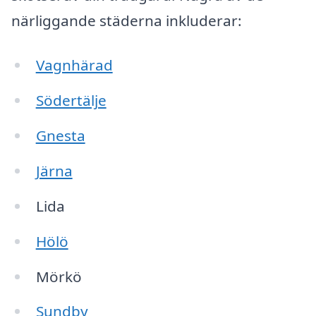
närliggande städerna inkluderar:
Vagnhärad
Södertälje
Gnesta
Järna
Lida
Hölö
Mörkö
Sundby