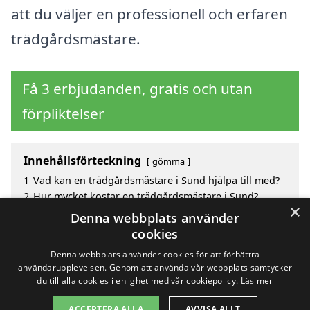
att du väljer en professionell och erfaren
trädgårdsmästare.
Få 3 erbjudanden, gratis och utan
förpliktelser
Innehållsförteckning
gömma
1
Vad kan en trädgårdsmästare i Sund hjälpa till med?
2
Hur mycket kostar en trädgårdsmästare i Sund?
×
3
Fördelar med att välja trädgårdsmästare i Sund
Denna webbplats använder
4
Sök efter en skicklig trädgårdsmästare i de
cookies
omgivande städerna Sund
Denna webbplats använder cookies för att förbättra
användarupplevelsen. Genom att använda vår webbplats samtycker
du till alla cookies i enlighet med vår cookiepolicy.
Läs mer
Copyright 2026 - Pilanto Aps
ACCEPTERA ALLA
AVVISA ALLT