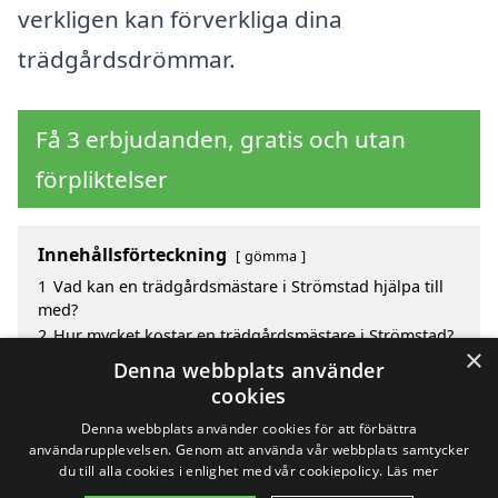
verkligen kan förverkliga dina
trädgårdsdrömmar.
Få 3 erbjudanden, gratis och utan
förpliktelser
Innehållsförteckning
gömma
1
Vad kan en trädgårdsmästare i Strömstad hjälpa till
med?
2
Hur mycket kostar en trädgårdsmästare i Strömstad?
×
3
Fördelar med att välja trädgårdsmästare i Strömstad
Denna webbplats använder
4
Sök efter en skicklig trädgårdsmästare i de
cookies
omgivande städerna Strömstad
Denna webbplats använder cookies för att förbättra
användarupplevelsen. Genom att använda vår webbplats samtycker
du till alla cookies i enlighet med vår cookiepolicy.
Läs mer