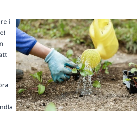
re i
e!
en
att
öra
andla