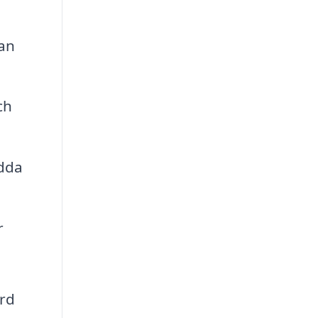
an
ch
ydda
r
ård