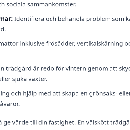
h sociala sammankomster.
mar:
Identifiera och behandla problem som k
rd.
mattor inklusive frösådder, vertikalskärning o
din trädgård är redo för vintern genom att sk
ler sjuka växter.
ng och hjälp med att skapa en grönsaks- elle
åvaror.
ge värde till din fastighet. En välskött trädg