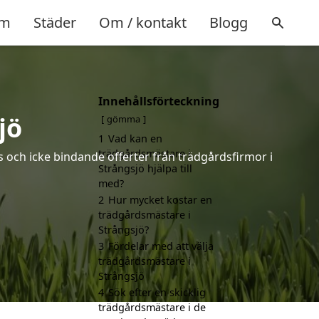
m
Städer
Om / kontakt
Blogg
Innehållsförteckning
jö
gömma
1
Vad kan en
trädgårdsmästare i
s och icke bindande offerter från trädgårdsfirmor i
Strångsjö hjälpa till
med?
2
Hur mycket kostar en
trädgårdsmästare i
Strångsjö?
3
Fördelar med att välja
trädgårdsmästare i
Strångsjö
4
Sök efter en skicklig
trädgårdsmästare i de