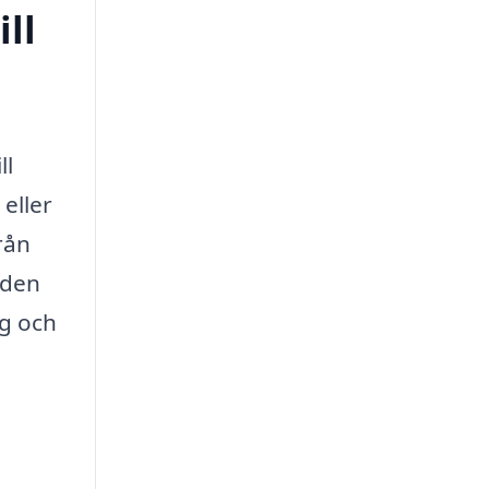
ll
ll
eller
rån
åden
ig och