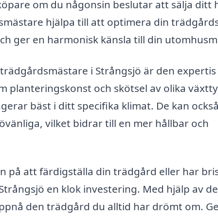
köpare om du någonsin beslutar att sälja ditt 
mästare hjälpa till att optimera din trädgård
h ger en harmonisk känsla till din utomhusmi
n trädgårdsmästare i Strångsjö är den experti
m planteringskonst och skötsel av olika växtty
erar bäst i ditt specifika klimat. De kan ocks
övänliga, vilket bidrar till en mer hållbar och
på att färdigställa din trädgård eller har bri
 Strångsjö en klok investering. Med hjälp av d
uppnå den trädgård du alltid har drömt om. 