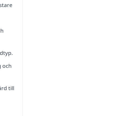
stare
ch
dtyp.
g och
d till