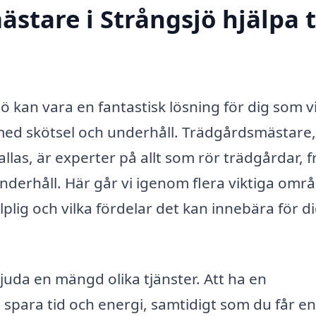
tare i Strångsjö hjälpa ti
ö kan vara en fantastisk lösning för dig som vi
p med skötsel och underhåll. Trädgårdsmästare, 
las, är experter på allt som rör trädgårdar, f
underhåll. Här går vi igenom flera viktiga omr
lig och vilka fördelar det kan innebära för d
uda en mängd olika tjänster. Att ha en
tt spara tid och energi, samtidigt som du får en