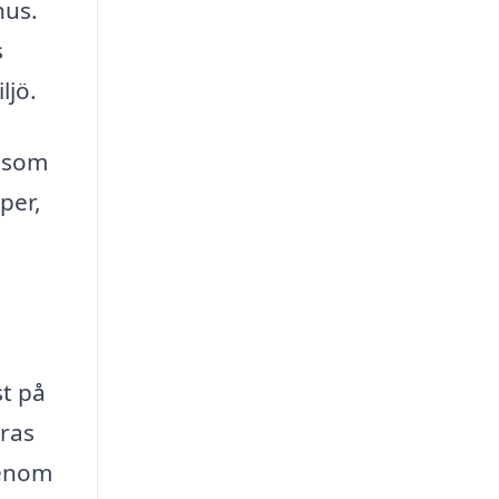
hus.
s
ljö.
s som
per,
å
st på
eras
Genom