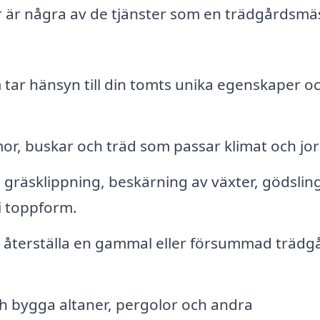
r är några av de tjänster som en trädgårdsmä
tar hänsyn till din tomts unika egenskaper o
or, buskar och träd som passar klimat och jor
räsklippning, beskärning av växter, gödslin
 i toppform.
återställa en gammal eller försummad trädgår
 bygga altaner, pergolor och andra