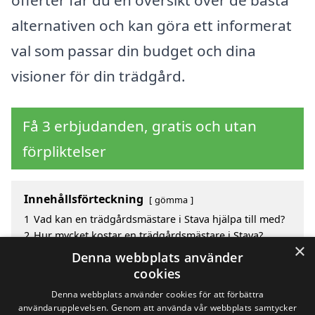
alternativen och kan göra ett informerat
val som passar din budget och dina
visioner för din trädgård.
Få 3 erbjudanden, gratis och utan
förpliktelser
Innehållsförteckning
gömma
1
Vad kan en trädgårdsmästare i Stava hjälpa till med?
2
Hur mycket kostar en trädgårdsmästare i Stava?
×
3
Fördelar med att välja trädgårdsmästare i Stava
Denna webbplats använder
4
Sök efter en skicklig trädgårdsmästare i de
cookies
omgivande städerna Stava
Denna webbplats använder cookies för att förbättra
användarupplevelsen. Genom att använda vår webbplats samtycker