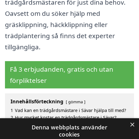
trädgårdsmästaren för just dina behov.
Oavsett om du söker hjälp med
gräsklippning, häckklippning eller
trädplantering så finns det experter
tillgängliga.
Få 3 erbjudanden, gratis och utan
förpliktelser
Innehållsförteckning
gömma
1
Vad kan en trädgårdsmästare i Sävar hjälpa till med?
2
Hur mycket kostar en trädgårdsmästare i Sävar?
×
3
Fördelar med att välja trädgårdsmästare i Sävar
Denna webbplats använder
4
Sök efter en skicklig trädgårdsmästare i de
cookies
omgivande städerna Sävar