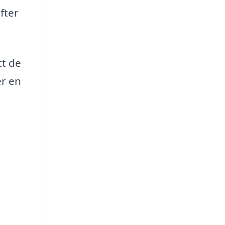
fter
tt de
er en