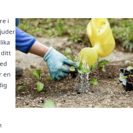
e i
juder
lika
ditt
med
r en
dig
n