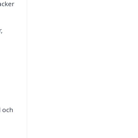
acker
,
l och