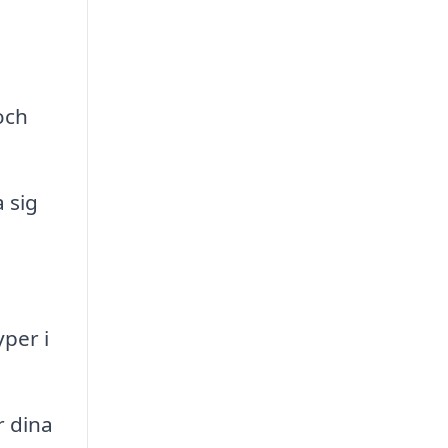
och
 sig
yper i
r dina