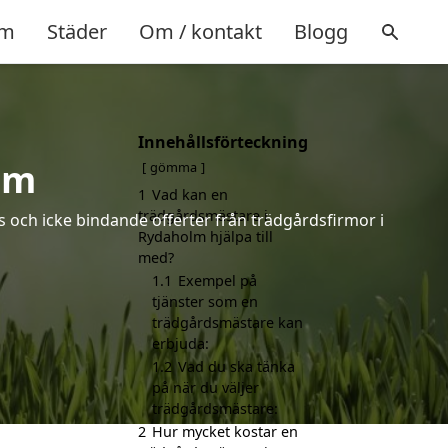
m
Städer
Om / kontakt
Blogg
Innehållsförteckning
lm
gömma
1
Vad kan en
trädgårdsmästare i
s och icke bindande offerter från trädgårdsfirmor i
Rydaholm hjälpa till
med?
1.1
Exempel på
tjänster som en
trädgårdsmästare kan
erbjuda:
1.2
Vad du ska tänka
på när du väljer
trädgårdsmästare:
2
Hur mycket kostar en