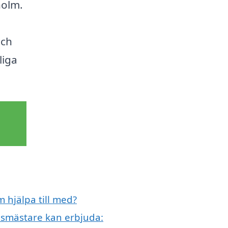
holm.
och
liga
 hjälpa till med?
dsmästare kan erbjuda: