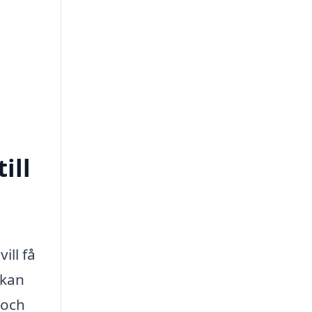
ill
ill få
 kan
 och