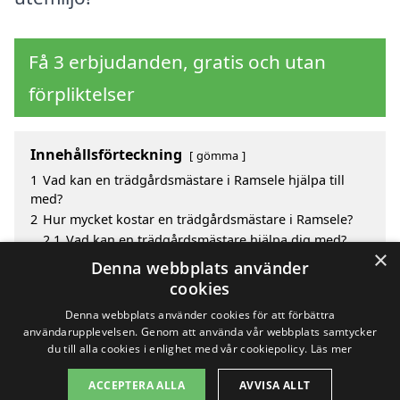
Få 3 erbjudanden, gratis och utan
förpliktelser
Innehållsförteckning
gömma
1
Vad kan en trädgårdsmästare i Ramsele hjälpa till
med?
2
Hur mycket kostar en trädgårdsmästare i Ramsele?
2.1
Vad kan en trädgårdsmästare hjälpa dig med?
×
3
Fördelar med att välja trädgårdsmästare i Ramsele
Denna webbplats använder
4
Sök efter en skicklig trädgårdsmästare i de
cookies
omgivande städerna Ramsele
Denna webbplats använder cookies för att förbättra
användarupplevelsen. Genom att använda vår webbplats samtycker
du till alla cookies i enlighet med vår cookiepolicy.
Läs mer
Copyright 2026 - Pilanto Aps
ACCEPTERA ALLA
AVVISA ALLT