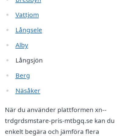
Vattjom
Långsele
Alby
Långsjön
Berg
Näsåker
När du använder plattformen xn--
trdgrdsmstare-pris-mtbgq.se kan du
enkelt begära och jämföra flera