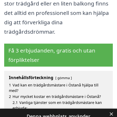
stor trädgård eller en liten balkong finns
det alltid en professionell som kan hjälpa
dig att förverkliga dina
trädgårdsdrömmar.
Få 3 erbjudanden, gratis och utan
förpliktelser
Innehållsförteckning
gömma
1
Vad kan en trädgårdsmästare i Östanå hjälpa till
med?
2
Hur mycket kostar en trädgårdsmästare i Östanå?
2.1
Vanliga tjänster som en trädgårdsmästare kan
erbjuda:
×
3
Fördelar med att välja trädgårdsmästare i Östanå
Denna webbplats använder