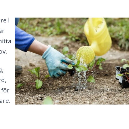
re i
är
hitta
ov.
g,
rd,
 för
are.