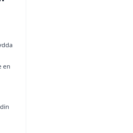
sydda
e en
 din