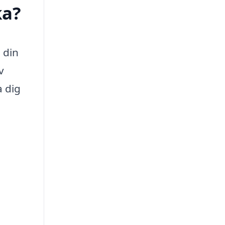
ka?
 din
v
a dig