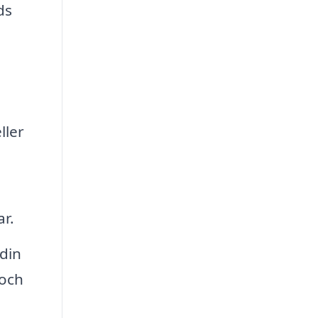
ds
ller
ar.
 din
 och