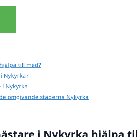
jälpa till med?
i Nykyrka?
 i Nykyrka
 i de omgivande städerna Nykyrka
stare i Nykyrka hjälpa til