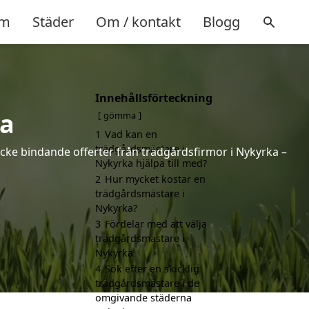
m
Städer
Om / kontakt
Blogg
Innehållsförteckning
ka
gömma
1
Vad kan en
trädgårdsmästare i
icke bindande offerter från trädgårdsfirmor i Nykyrka –
Nykyrka hjälpa till med?
2
Hur mycket kostar en
trädgårdsmästare i
Nykyrka?
3
Fördelar med att välja
trädgårdsmästare i
Nykyrka
4
Sök efter en skicklig
trädgårdsmästare i de
omgivande städerna