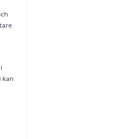
och
tare
i
d kan