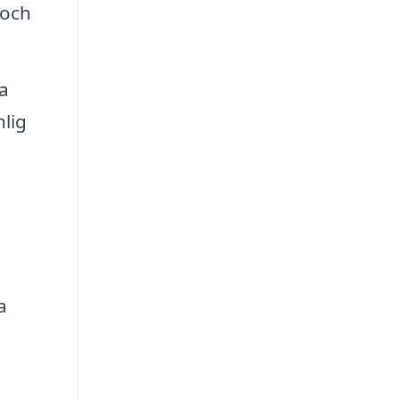
 och
a
lig
a