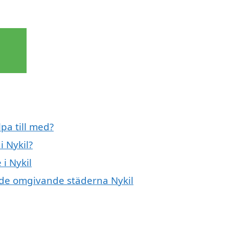
pa till med?
 Nykil?
i Nykil
i de omgivande städerna Nykil