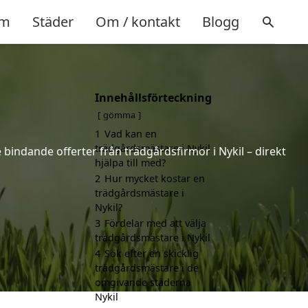
m
Städer
Om / kontakt
Blogg
Innehållsförteckning
gömma
1
Vad kan en
trädgårdsmästare i Nykil
 bindande offerter från trädgårdsfirmor i Nykil – direkt
hjälpa till med?
2
Hur mycket kostar en
trädgårdsmästare i
Nykil?
3
Fördelar med att välja
trädgårdsmästare i Nykil
4
Sök efter en skicklig
trädgårdsmästare i de
omgivande städerna
Nykil