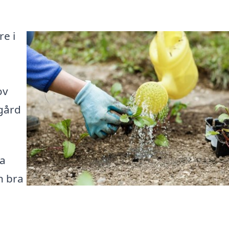
e i
ov
dgård
ra
n bra