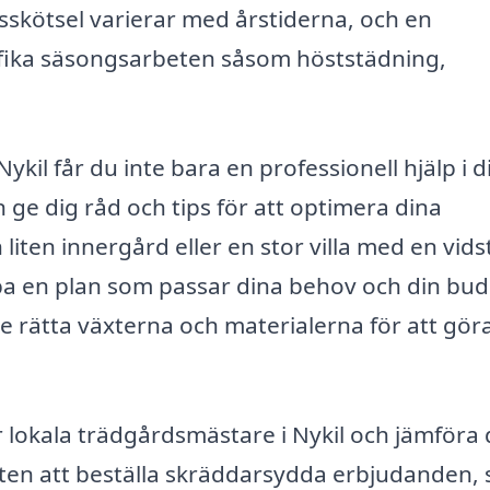
skötsel varierar med årstiderna, och en
fika säsongsarbeten såsom höststädning,
kil får du inte bara en professionell hjälp i d
ge dig råd och tips för att optimera dina
iten innergård eller en stor villa med en vids
a en plan som passar dina behov och din bud
e rätta växterna och materialerna för att gör
r lokala trädgårdsmästare i Nykil och jämföra
ten att beställa skräddarsydda erbjudanden, s