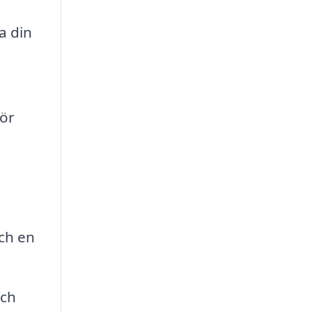
a din
för
och en
och