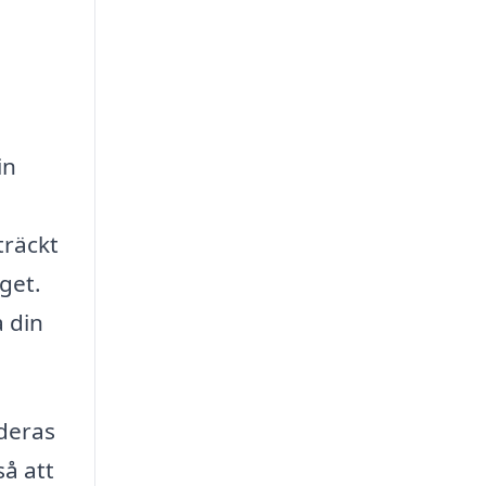
in
träckt
get.
a din
 deras
å att