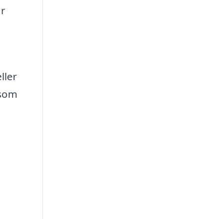
år
ller
 som