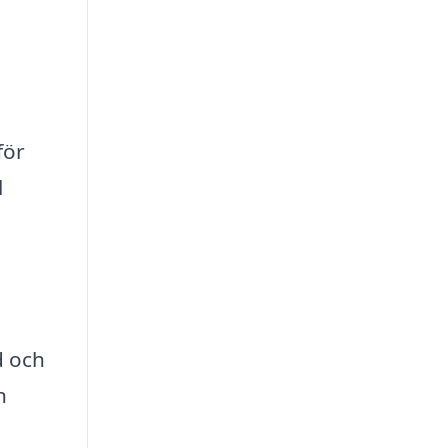
för
l
d och
n