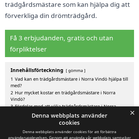
trädgårdsmästare som kan hjälpa dig att
förverkliga din drömträdgård.
Få 3 erbjudanden, gratis och utan
förpliktelser
Innehållsförteckning
gömma
1
Vad kan en trädgårdsmästare i Norra Vindö hjälpa till
med?
2
Hur mycket kostar en trädgårdsmästare i Norra
Vindö?
3
Fördelar med att välja trädgårdsmästare i Norra
×
Vindö
Denna webbplats använder
4
Sök efter en skicklig trädgårdsmästare i de
cookies
omgivande städerna Norra Vindö
Denna webbplats använder cookies för att förbättra
användarupplevelsen. Genom att använda vår webbplats samtycker