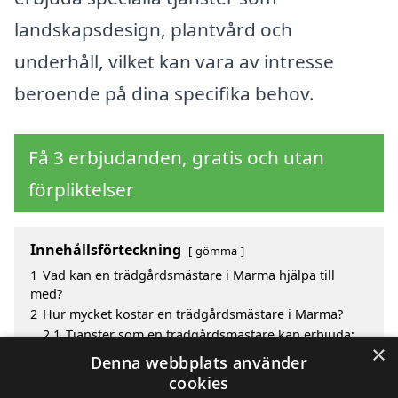
landskapsdesign, plantvård och
underhåll, vilket kan vara av intresse
beroende på dina specifika behov.
Få 3 erbjudanden, gratis och utan
förpliktelser
Innehållsförteckning
gömma
1
Vad kan en trädgårdsmästare i Marma hjälpa till
med?
2
Hur mycket kostar en trädgårdsmästare i Marma?
2.1
Tjänster som en trädgårdsmästare kan erbjuda:
×
3
Fördelar med att välja trädgårdsmästare i Marma
Denna webbplats använder
4
Sök efter en skicklig trädgårdsmästare i de
cookies
omgivande städerna Marma