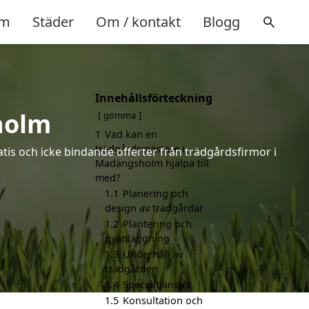
m
Städer
Om / kontakt
Blogg
Innehållsförteckning
holm
gömma
1
Vad kan en
trädgårdsmästare i
is och icke bindande offerter från trädgårdsfirmor i
Madängsholm hjälpa till
med?
1.1
Planering och
design av trädgårdar
1.2
Plantering och
nyanläggning
1.3
Underhåll av
trädgården
1.4
Specialtjänster
1.5
Konsultation och