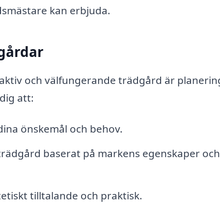
rdsmästare kan erbjuda.
dgårdar
traktiv och välfungerande trädgård är planerin
ig att:
dina önskemål och behov.
in trädgård baserat på markens egenskaper och
iskt tilltalande och praktisk.