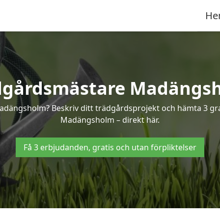
He
dgårdsmästare Madängs
Madängsholm? Beskriv ditt trädgårdsprojekt och hämta 3 grat
Madängsholm – direkt här.
Få 3 erbjudanden, gratis och utan förpliktelser