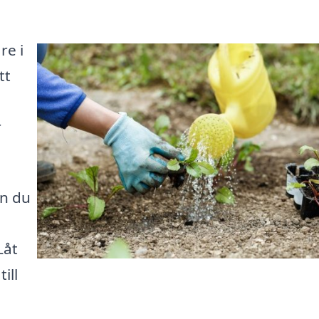
re i
tt
r
an du
Låt
ill